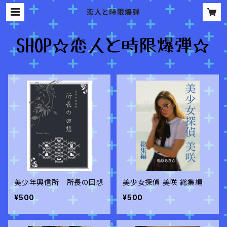
恋人と時限爆弾
美少年興信所 所長の回想
美少女探偵 美咲 総集編
¥500
¥500