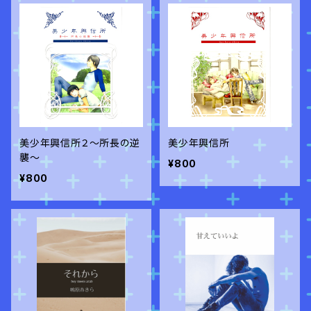
美少年興信所２～所長の逆
美少年興信所
襲～
¥800
¥800