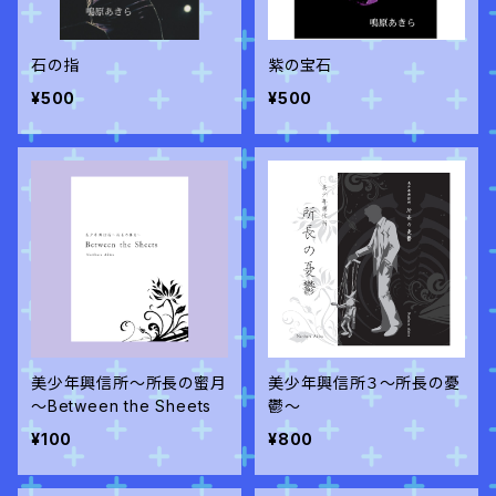
石の指
紫の宝石
¥500
¥500
美少年興信所～所長の蜜月
美少年興信所３～所長の憂
～Between the Sheets
鬱～
¥100
¥800