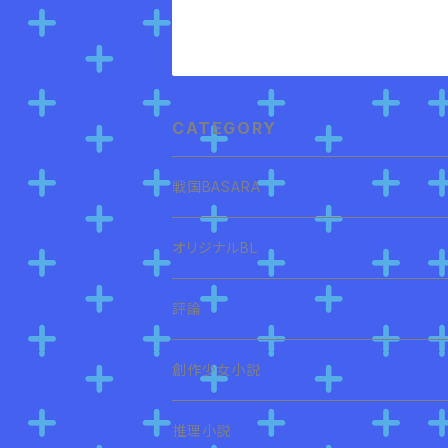
CATEGORY
戦国BASARA
オリジナルBL
評論
創作少女小説
推理小説