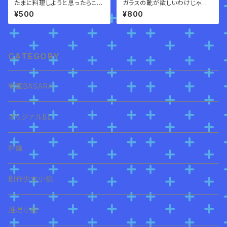
たまに料理しようと思ったらこれ
ガラスの靴が欲しいわけじゃな
だよ
い
¥500
¥800
CATEGORY
戦国BASARA
オリジナルBL
評論
創作少女小説
推理小説