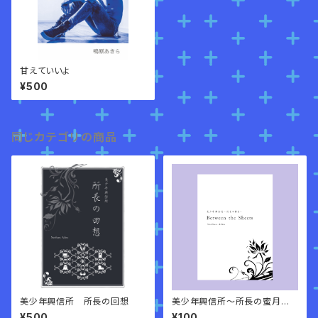
甘えていいよ
¥500
同じカテゴリの商品
美少年興信所 所長の回想
美少年興信所～所長の蜜月～B
etween the Sheets
¥500
¥100