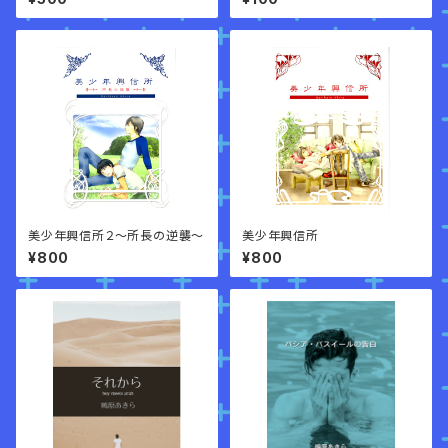
美少年興信所２～所長の逆襲～
美少年興信所
¥800
¥800