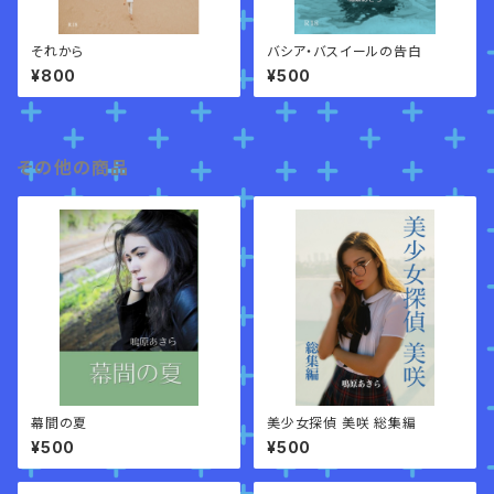
それから
バシア・バスイールの告白
¥800
¥500
その他の商品
幕間の夏
美少女探偵 美咲 総集編
¥500
¥500