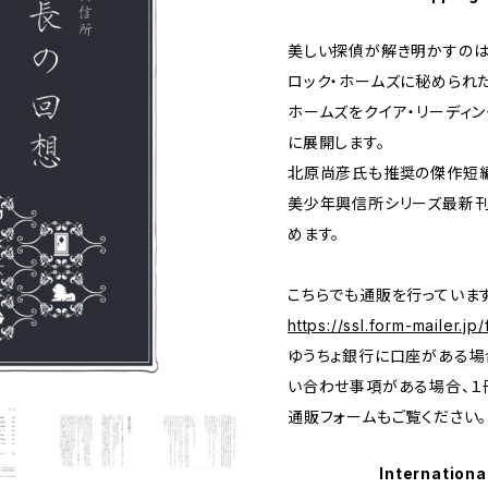
美しい探偵が解き明かすのは
ロック・ホームズに秘められた
ホームズをクイア・リーディ
に展開します。
北原尚彦氏も推奨の傑作短
美少年興信所シリーズ最新刊
めます。
こちらでも通販を行っていま
https://ssl.form-mailer.j
ゆうちょ銀行に口座がある場
い合わせ事項がある場合、１
通販フォームもご覧ください。
Internationa