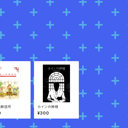
年興信所
カインの神様
0
¥300