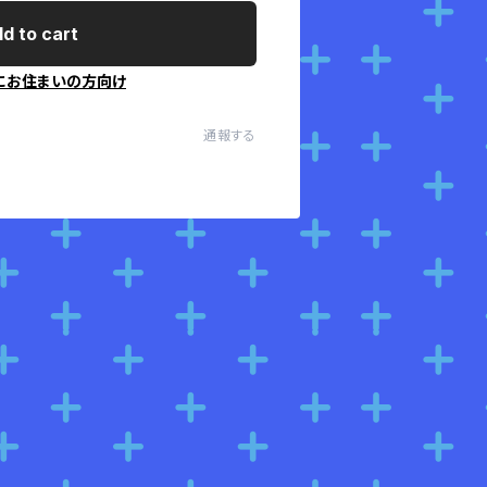
d to cart
にお住まいの方向け
通報する