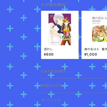
その他の商品
惑わし
彼の名はＡ 番
編
¥600
¥1,000
CATEGORY
戦国BASARA
オリジナルBL