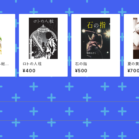
外総集
ロトの人柱
石の指
夏の
¥400
¥500
¥70