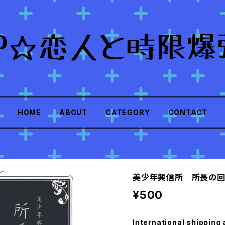
HOME
ABOUT
CATEGORY
CONTACT
美少年興信所 所長の
¥500
International shipping 