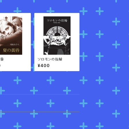
黄昏
ソロモンの指輪
0
¥400