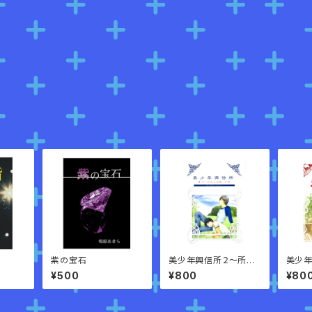
紫の宝石
美少年興信所２～所長
美少
の逆襲～
¥500
¥800
¥80