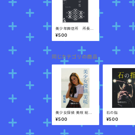
美少年興信所 所長の
回想
¥500
同じカテゴリの商品
美少女探偵 美咲 総集
石の指
編
¥500
¥500