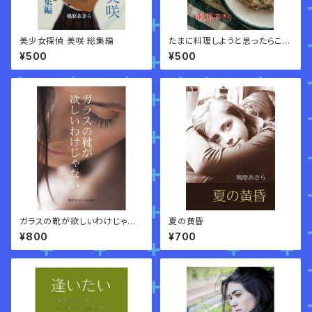
美少女探偵 美咲 総集編
たまに料理しようと思ったらこれ
だよ
¥500
¥500
ガラスの靴が欲しいわけじゃな
夏の黄昏
い
¥800
¥700