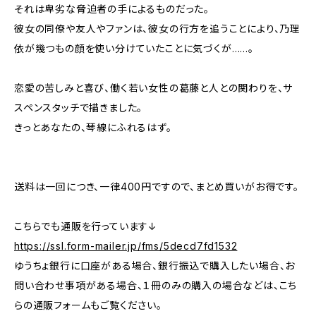
それは卑劣な脅迫者の手によるものだった。
彼女の同僚や友人やファンは、彼女の行方を追うことにより、乃理
依が幾つもの顔を使い分けていたことに気づくが……。
恋愛の苦しみと喜び、働く若い女性の葛藤と人との関わりを、サ
スペンスタッチで描きました。
きっとあなたの、琴線にふれるはず。
送料は一回につき、一律400円ですので、まとめ買いがお得です。
こちらでも通販を行っています↓
https://ssl.form-mailer.jp/fms/5decd7fd1532
ゆうちょ銀行に口座がある場合、銀行振込で購入したい場合、お
問い合わせ事項がある場合、１冊のみの購入の場合などは、こち
らの通販フォームもご覧ください。