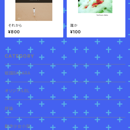
それから
誰か
¥800
¥100
CATEGORY
戦国BASARA
オリジナルBL
評論
創作少女小説