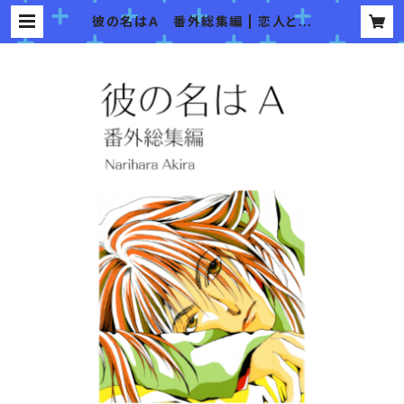
彼の名はＡ 番外総集編 | 恋人と時
限爆弾